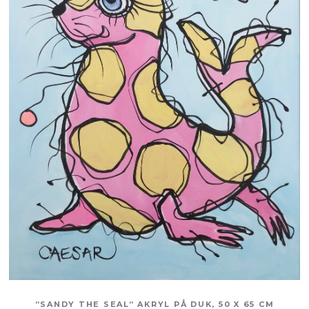
”SANDY THE SEAL” AKRYL PÅ DUK, 50 X 65 CM