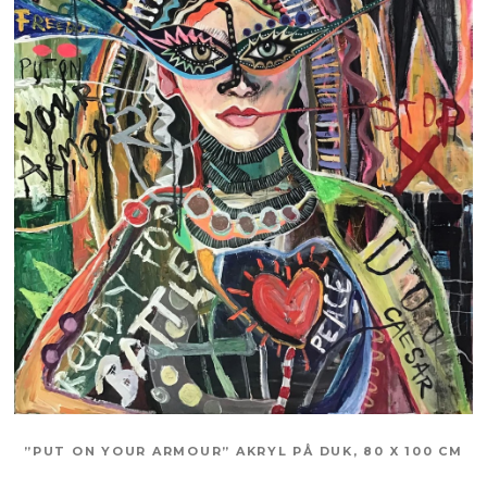
”PUT ON YOUR ARMOUR” AKRYL PÅ DUK, 80 X 100 CM