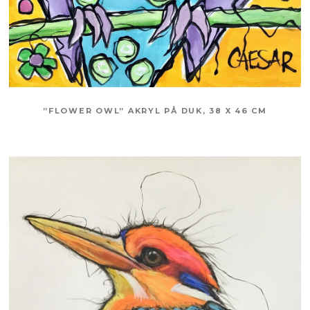
”FLOWER OWL” AKRYL PÅ DUK, 38 X 46 CM