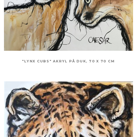
"LYNX CUBS" AKRYL PÅ DUK, 70 X 70 CM