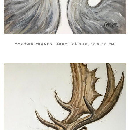
”CROWN CRANES” AKRYL PÅ DUK, 80 X 80 CM