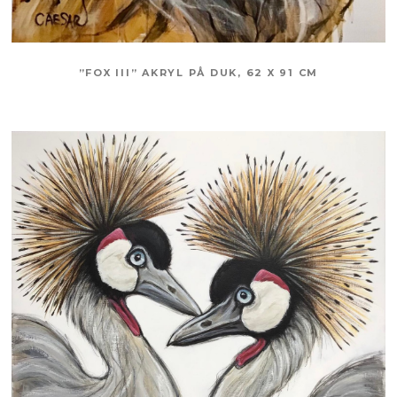
”FOX III” AKRYL PÅ DUK, 62 X 91 CM