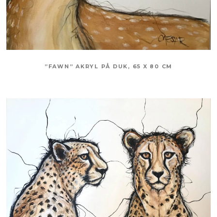
”FAWN” AKRYL PÅ DUK, 65 X 80 CM