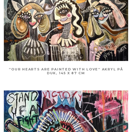
”OUR HEARTS ARE PAINTED WITH LOVE” AKRYL PÅ
DUK, 145 X 87 CM