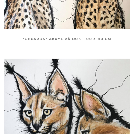
"GEPARDS" AKRYL PÅ DUK, 100 X 80 CM